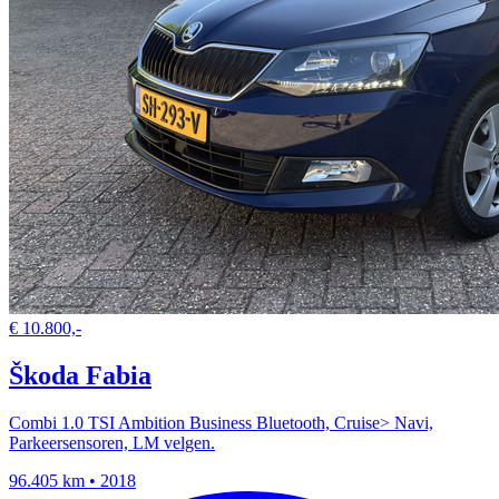
€ 10.800,-
Škoda Fabia
Combi 1.0 TSI Ambition Business Bluetooth, Cruise> Navi,
Parkeersensoren, LM velgen.
96.405 km • 2018