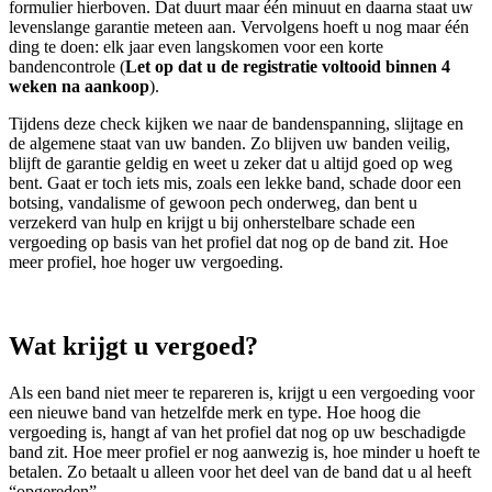
formulier hierboven. Dat duurt maar één minuut en daarna staat uw
levenslange garantie meteen aan. Vervolgens hoeft u nog maar één
ding te doen: elk jaar even langskomen voor een korte
bandencontrole (
Let op dat u de registratie voltooid binnen 4
weken na aankoop
).
Tijdens deze check kijken we naar de bandenspanning, slijtage en
de algemene staat van uw banden. Zo blijven uw banden veilig,
blijft de garantie geldig en weet u zeker dat u altijd goed op weg
bent. Gaat er toch iets mis, zoals een lekke band, schade door een
botsing, vandalisme of gewoon pech onderweg, dan bent u
verzekerd van hulp en krijgt u bij onherstelbare schade een
vergoeding op basis van het profiel dat nog op de band zit. Hoe
meer profiel, hoe hoger uw vergoeding.
Wat krijgt u vergoed?
Als een band niet meer te repareren is, krijgt u een vergoeding voor
een nieuwe band van hetzelfde merk en type. Hoe hoog die
vergoeding is, hangt af van het profiel dat nog op uw beschadigde
band zit. Hoe meer profiel er nog aanwezig is, hoe minder u hoeft te
betalen. Zo betaalt u alleen voor het deel van de band dat u al heeft
“opgereden”.