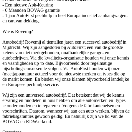
- Een nieuwe Apk-Keuring
- 6 Maanden BOVAG garantie
- 1 jaar AutoFirst pechhulp in heel Europa incuslief aanhangwagen-
en caravan dekking.
Wie is Rovemij?
Autobedrijf Rovemij al tientallen jaren een succesvol autobedrijf in
Mijdrecht. Wij zijn aangesloten bij AutoFirst; een van de grootste
ketens van niet merkgebonden, onafhankelijke garage- en
autobedrijven. Via die kwaliteits-organisatie houden wij onze kennis
en vaardigheden up-to-date. Bijvoorbeeld door regelmatige
bijscholingscursussen te volgen. Via AutoFirst houden wij onze
(meet)apparatuur actueel voor de nieuwste merken en types die op
de markt komen. En bieden wij onze klanten bijvoorbeeld landelijke
en Europese pechhulp-service.
Wij zijn een universeel autobedrijf. Dat betekent dat wij de kennis,
ervaring en middelen in huis hebben om alle automerken en -types
te onderhouden en te repareren. Volgens de fabrikanteneisen en
voorschriften. Daarom, wanneer wij aan een auto werken, blijven de
fabrieksgaranties gewoon geldig. En natuurlijk zijn we lid van de
BOVAG en RDW-erkend.