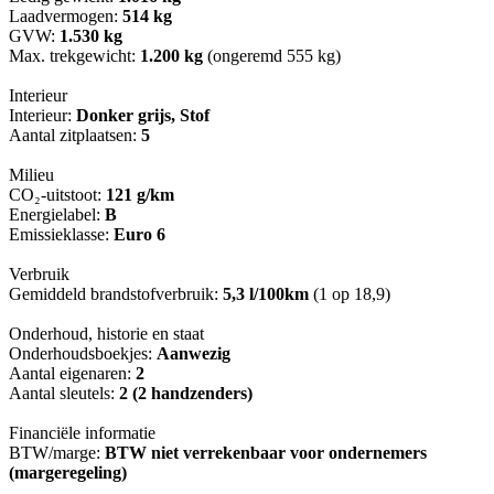
Laadvermogen:
514 kg
GVW:
1.530 kg
Max. trekgewicht:
1.200 kg
(ongeremd 555 kg)
Interieur
Interieur:
Donker grijs, Stof
Aantal zitplaatsen:
5
Milieu
CO₂-uitstoot:
121 g/km
Energielabel:
B
Emissieklasse:
Euro 6
Verbruik
Gemiddeld brandstofverbruik:
5,3 l/100km
(1 op 18,9)
Onderhoud, historie en staat
Onderhoudsboekjes:
Aanwezig
Aantal eigenaren:
2
Aantal sleutels:
2 (2 handzenders)
Financiële informatie
BTW/marge:
BTW niet verrekenbaar voor ondernemers
(margeregeling)