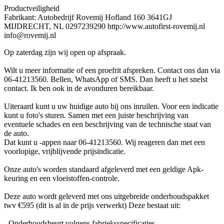
Productveiligheid
Fabrikant: Autobedrijf Rovemij Hofland 160 3641GJ
MIJDRECHT, NL 0297239290 http://www.autofirst-rovemij.nl
info@rovemij.nl
Op zaterdag zijn wij open op afspraak.
Wilt u meer informatie of een proefrit afspreken. Contact ons dan via
06-41213560. Bellen, WhatsApp of SMS. Dan heeft u het snelst
contact. Ik ben ook in de avonduren bereikbaar.
Uiteraard kunt u uw huidige auto bij ons inruilen. Voor een indicatie
kunt u foto's sturen. Samen met een juiste beschrijving van
eventuele schades en een beschrijving van de technische staat van
de auto.
Dat kunt u -appen naar 06-41213560. Wij reageren dan met een
voorlopige, vrijblijvende prijsindicatie.
Onze auto's worden standaard afgeleverd met een geldige Apk-
keuring en een vloeistoffen-controle.
Deze auto wordt geleverd met ons uitgebreide onderhoudspakket
twv €595 (dit is al in de prijs verwerkt) Deze bestaat uit:
- Onderhoudsbeurt volgens fabrieksspecificaties