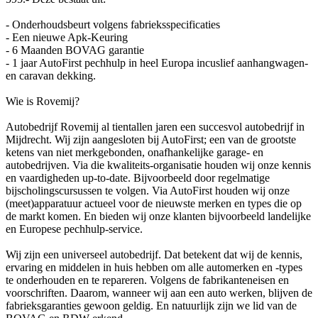
- Onderhoudsbeurt volgens fabrieksspecificaties
- Een nieuwe Apk-Keuring
- 6 Maanden BOVAG garantie
- 1 jaar AutoFirst pechhulp in heel Europa incuslief aanhangwagen-
en caravan dekking.
Wie is Rovemij?
Autobedrijf Rovemij al tientallen jaren een succesvol autobedrijf in
Mijdrecht. Wij zijn aangesloten bij AutoFirst; een van de grootste
ketens van niet merkgebonden, onafhankelijke garage- en
autobedrijven. Via die kwaliteits-organisatie houden wij onze kennis
en vaardigheden up-to-date. Bijvoorbeeld door regelmatige
bijscholingscursussen te volgen. Via AutoFirst houden wij onze
(meet)apparatuur actueel voor de nieuwste merken en types die op
de markt komen. En bieden wij onze klanten bijvoorbeeld landelijke
en Europese pechhulp-service.
Wij zijn een universeel autobedrijf. Dat betekent dat wij de kennis,
ervaring en middelen in huis hebben om alle automerken en -types
te onderhouden en te repareren. Volgens de fabrikanteneisen en
voorschriften. Daarom, wanneer wij aan een auto werken, blijven de
fabrieksgaranties gewoon geldig. En natuurlijk zijn we lid van de