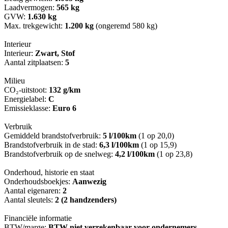
Laadvermogen:
565 kg
GVW:
1.630 kg
Max. trekgewicht:
1.200 kg
(ongeremd 580 kg)
Interieur
Interieur:
Zwart, Stof
Aantal zitplaatsen:
5
Milieu
CO₂-uitstoot:
132 g/km
Energielabel:
C
Emissieklasse:
Euro 6
Verbruik
Gemiddeld brandstofverbruik:
5 l/100km
(1 op 20,0)
Brandstofverbruik in de stad:
6,3 l/100km
(1 op 15,9)
Brandstofverbruik op de snelweg:
4,2 l/100km
(1 op 23,8)
Onderhoud, historie en staat
Onderhoudsboekjes:
Aanwezig
Aantal eigenaren:
2
Aantal sleutels:
2 (2 handzenders)
Financiële informatie
BTW/marge:
BTW niet verrekenbaar voor ondernemers