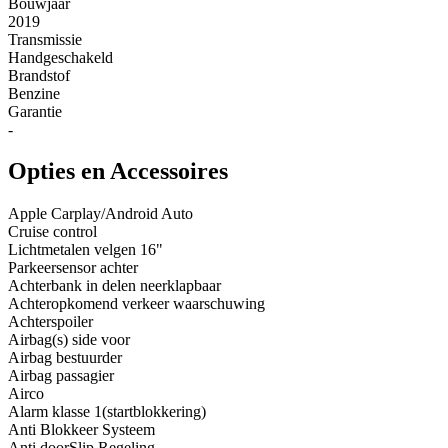
Bouwjaar
2019
Transmissie
Handgeschakeld
Brandstof
Benzine
Garantie
-
Opties en Accessoires
Apple Carplay/Android Auto
Cruise control
Lichtmetalen velgen 16"
Parkeersensor achter
Achterbank in delen neerklapbaar
Achteropkomend verkeer waarschuwing
Achterspoiler
Airbag(s) side voor
Airbag bestuurder
Airbag passagier
Airco
Alarm klasse 1(startblokkering)
Anti Blokkeer Systeem
Anti doorSlip Regeling