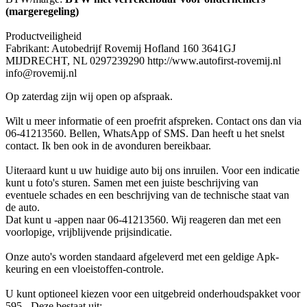
(margeregeling)
Productveiligheid
Fabrikant: Autobedrijf Rovemij Hofland 160 3641GJ
MIJDRECHT, NL 0297239290 http://www.autofirst-rovemij.nl
info@rovemij.nl
Op zaterdag zijn wij open op afspraak.
Wilt u meer informatie of een proefrit afspreken. Contact ons dan via
06-41213560. Bellen, WhatsApp of SMS. Dan heeft u het snelst
contact. Ik ben ook in de avonduren bereikbaar.
Uiteraard kunt u uw huidige auto bij ons inruilen. Voor een indicatie
kunt u foto's sturen. Samen met een juiste beschrijving van
eventuele schades en een beschrijving van de technische staat van
de auto.
Dat kunt u -appen naar 06-41213560. Wij reageren dan met een
voorlopige, vrijblijvende prijsindicatie.
Onze auto's worden standaard afgeleverd met een geldige Apk-
keuring en een vloeistoffen-controle.
U kunt optioneel kiezen voor een uitgebreid onderhoudspakket voor
595.- Deze bestaat uit: