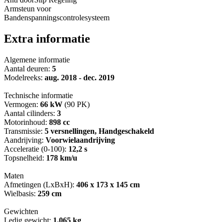
Armsteun voor
Bandenspanningscontrolesysteem
Extra informatie
Algemene informatie
Aantal deuren:
5
Modelreeks:
aug. 2018 - dec. 2019
Technische informatie
Vermogen:
66 kW
(90 PK)
Aantal cilinders:
3
Motorinhoud:
898 cc
Transmissie:
5 versnellingen, Handgeschakeld
Aandrijving:
Voorwielaandrijving
Acceleratie (0-100):
12,2 s
Topsnelheid:
178 km/u
Maten
Afmetingen (LxBxH):
406 x 173 x 145 cm
Wielbasis:
259 cm
Gewichten
Ledig gewicht:
1.065 kg