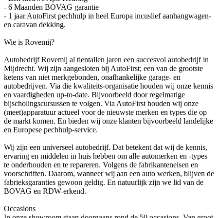
- 6 Maanden BOVAG garantie
- 1 jaar AutoFirst pechhulp in heel Europa incuslief aanhangwagen-
en caravan dekking.
Wie is Rovemij?
Autobedrijf Rovemij al tientallen jaren een succesvol autobedrijf in
Mijdrecht. Wij zijn aangesloten bij AutoFirst; een van de grootste
ketens van niet merkgebonden, onafhankelijke garage- en
autobedrijven. Via die kwaliteits-organisatie houden wij onze kennis
en vaardigheden up-to-date. Bijvoorbeeld door regelmatige
bijscholingscursussen te volgen. Via AutoFirst houden wij onze
(meet)apparatuur actueel voor de nieuwste merken en types die op
de markt komen. En bieden wij onze klanten bijvoorbeeld landelijke
en Europese pechhulp-service.
Wij zijn een universeel autobedrijf. Dat betekent dat wij de kennis,
ervaring en middelen in huis hebben om alle automerken en -types
te onderhouden en te repareren. Volgens de fabrikanteneisen en
voorschriften. Daarom, wanneer wij aan een auto werken, blijven de
fabrieksgaranties gewoon geldig. En natuurlijk zijn we lid van de
BOVAG en RDW-erkend.
Occasions
In onze showroom staan doorgaans rond de 50 occasions. Van groot