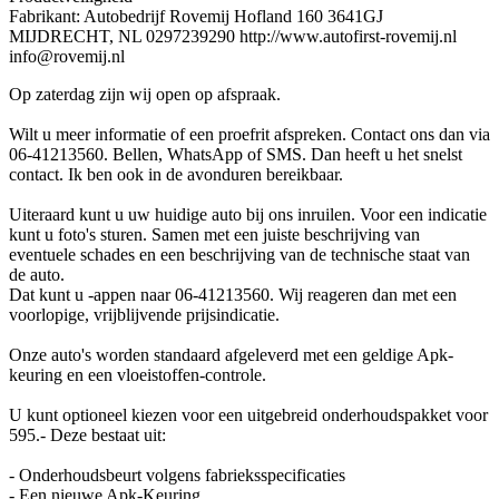
Fabrikant: Autobedrijf Rovemij Hofland 160 3641GJ
MIJDRECHT, NL 0297239290 http://www.autofirst-rovemij.nl
info@rovemij.nl
Op zaterdag zijn wij open op afspraak.
Wilt u meer informatie of een proefrit afspreken. Contact ons dan via
06-41213560. Bellen, WhatsApp of SMS. Dan heeft u het snelst
contact. Ik ben ook in de avonduren bereikbaar.
Uiteraard kunt u uw huidige auto bij ons inruilen. Voor een indicatie
kunt u foto's sturen. Samen met een juiste beschrijving van
eventuele schades en een beschrijving van de technische staat van
de auto.
Dat kunt u -appen naar 06-41213560. Wij reageren dan met een
voorlopige, vrijblijvende prijsindicatie.
Onze auto's worden standaard afgeleverd met een geldige Apk-
keuring en een vloeistoffen-controle.
U kunt optioneel kiezen voor een uitgebreid onderhoudspakket voor
595.- Deze bestaat uit:
- Onderhoudsbeurt volgens fabrieksspecificaties
- Een nieuwe Apk-Keuring