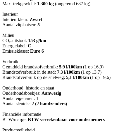
Max. trekgewicht:
1.300 kg
(ongeremd 687 kg)
Interieur
Interieurkleur:
Zwart
Aantal zitplaatsen:
5
Milieu
CO₂-uitstoot:
153 g/km
Energielabel:
C
Emissieklasse:
Euro 6
Verbruik
Gemiddeld brandstofverbruik:
5,9 l/100km
(1 op 16,9)
Brandstofverbruik in de stad:
7,3 l/100km
(1 op 13,7)
Brandstofverbruik op de snelweg:
5,1 l/100km
(1 op 19,6)
Onderhoud, historie en staat
Onderhoudsboekjes:
Aanwezig
Aantal eigenaren:
1
Aantal sleutels:
2 (2 handzenders)
Financiële informatie
BTW/marge:
BTW verrekenbaar voor ondernemers
Productveiligheid