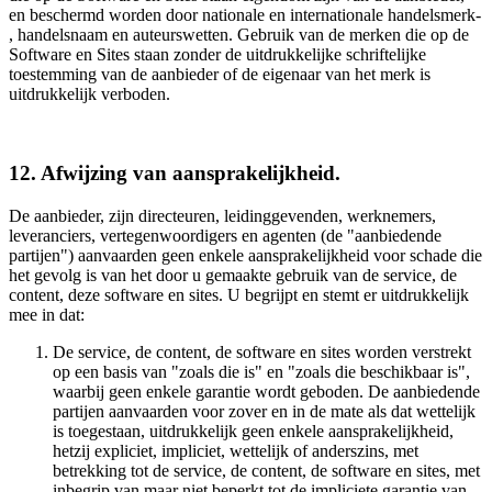
en beschermd worden door nationale en internationale handelsmerk-
, handelsnaam en auteurswetten. Gebruik van de merken die op de
Software en Sites staan zonder de uitdrukkelijke schriftelijke
toestemming van de aanbieder of de eigenaar van het merk is
uitdrukkelijk verboden.
12. Afwijzing van aansprakelijkheid.
De aanbieder, zijn directeuren, leidinggevenden, werknemers,
leveranciers, vertegenwoordigers en agenten (de "aanbiedende
partijen") aanvaarden geen enkele aansprakelijkheid voor schade die
het gevolg is van het door u gemaakte gebruik van de service, de
content, deze software en sites. U begrijpt en stemt er uitdrukkelijk
mee in dat:
De service, de content, de software en sites worden verstrekt
op een basis van "zoals die is" en "zoals die beschikbaar is",
waarbij geen enkele garantie wordt geboden. De aanbiedende
partijen aanvaarden voor zover en in de mate als dat wettelijk
is toegestaan, uitdrukkelijk geen enkele aansprakelijkheid,
hetzij expliciet, impliciet, wettelijk of anderszins, met
betrekking tot de service, de content, de software en sites, met
inbegrip van maar niet beperkt tot de impliciete garantie van