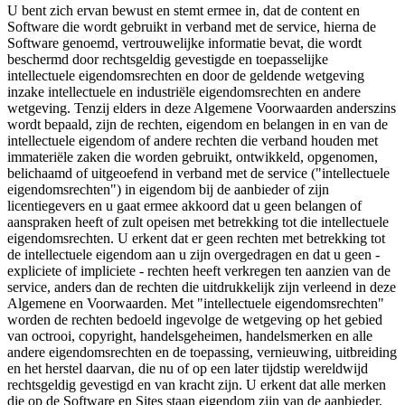
U bent zich ervan bewust en stemt ermee in, dat de content en
Software die wordt gebruikt in verband met de service, hierna de
Software genoemd, vertrouwelijke informatie bevat, die wordt
beschermd door rechtsgeldig gevestigde en toepasselijke
intellectuele eigendomsrechten en door de geldende wetgeving
inzake intellectuele en industriële eigendomsrechten en andere
wetgeving. Tenzij elders in deze Algemene Voorwaarden anderszins
wordt bepaald, zijn de rechten, eigendom en belangen in en van de
intellectuele eigendom of andere rechten die verband houden met
immateriële zaken die worden gebruikt, ontwikkeld, opgenomen,
belichaamd of uitgeoefend in verband met de service ("intellectuele
eigendomsrechten") in eigendom bij de aanbieder of zijn
licentiegevers en u gaat ermee akkoord dat u geen belangen of
aanspraken heeft of zult opeisen met betrekking tot die intellectuele
eigendomsrechten. U erkent dat er geen rechten met betrekking tot
de intellectuele eigendom aan u zijn overgedragen en dat u geen -
expliciete of impliciete - rechten heeft verkregen ten aanzien van de
service, anders dan de rechten die uitdrukkelijk zijn verleend in deze
Algemene en Voorwaarden. Met "intellectuele eigendomsrechten"
worden de rechten bedoeld ingevolge de wetgeving op het gebied
van octrooi, copyright, handelsgeheimen, handelsmerken en alle
andere eigendomsrechten en de toepassing, vernieuwing, uitbreiding
en het herstel daarvan, die nu of op een later tijdstip wereldwijd
rechtsgeldig gevestigd en van kracht zijn. U erkent dat alle merken
die op de Software en Sites staan eigendom zijn van de aanbieder,