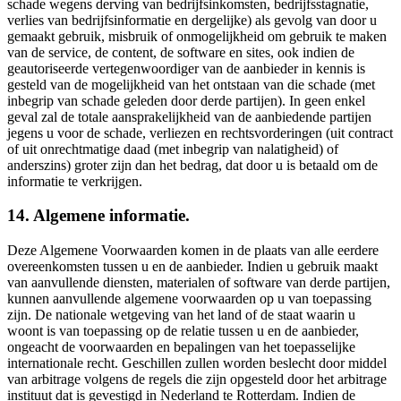
schade wegens derving van bedrijfsinkomsten, bedrijfsstagnatie,
verlies van bedrijfsinformatie en dergelijke) als gevolg van door u
gemaakt gebruik, misbruik of onmogelijkheid om gebruik te maken
van de service, de content, de software en sites, ook indien de
geautoriseerde vertegenwoordiger van de aanbieder in kennis is
gesteld van de mogelijkheid van het ontstaan van die schade (met
inbegrip van schade geleden door derde partijen). In geen enkel
geval zal de totale aansprakelijkheid van de aanbiedende partijen
jegens u voor de schade, verliezen en rechtsvorderingen (uit contract
of uit onrechtmatige daad (met inbegrip van nalatigheid) of
anderszins) groter zijn dan het bedrag, dat door u is betaald om de
informatie te verkrijgen.
14. Algemene informatie.
Deze Algemene Voorwaarden komen in de plaats van alle eerdere
overeenkomsten tussen u en de aanbieder. Indien u gebruik maakt
van aanvullende diensten, materialen of software van derde partijen,
kunnen aanvullende algemene voorwaarden op u van toepassing
zijn. De nationale wetgeving van het land of de staat waarin u
woont is van toepassing op de relatie tussen u en de aanbieder,
ongeacht de voorwaarden en bepalingen van het toepasselijke
internationale recht. Geschillen zullen worden beslecht door middel
van arbitrage volgens de regels die zijn opgesteld door het arbitrage
instituut dat is gevestigd in Nederland te Rotterdam. Indien de