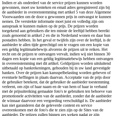
Indien er als onderdeel van de service prijzen kunnen worden
gewonnen, moet uw kenteken en email adres geregistreerd zijn bij
de aanbieder in overeenstemming met artikel 5 van deze Algemene
Voorwaarden om de door u gewonnen prijs in ontvangst te kunnen
nemen. De verstrekte informatie moet juist en volledig zijn om
aanspraak te kunnen maken op de prijs. De prijzen worden
toegekend aan gebruikers die ten minste de leeftijd hebben bereikt
zoals genoemd in artikel 2 en die in Nederland wonen en daar hun
postadres hebben. In het geval er twijfels zijn over de leeftijd, is de
aanbieder te allen tijde gerechtigd om te vragen om een kopie van
een geldig legitimatiebewijs alvorens de prijzen uit te reiken. Het
recht om de prijzen te ontvangen vervalt, indien wij niet binnen 30
dagen een kopie van een geldig legitimatiebewijs hebben ontvangen
in overeenstemming met dit artikel. Geldprijzen worden uitsluitend
uitbetaald op bankrekeningen, gehouden bij in uw land gevestigde
banken. Over de prijzen kan kansspelbelasting worden geheven of
eventuele heffingen in plaats daarvan. Acceptatie van de prijs door
de gebruiker betekent, dat de gebruiker de aanbieder toestemming
verleent, om zijn of haar naam en de van hem of haar in verband
met de prijsuitreiking gemaakte foto's te gebruiken ten behoeve van
promotionele activiteiten van de aanbieder, zonder dat de aanbieder
de winnaar daarvoor een vergoeding verschuldigd is. De aanbieder
kan niet garanderen dat de geleverde content en service
overeenkomen met de foto's die te zien zijn op de Sites van de
aanbieder. De prijzen zullen binnen zes weken nadat ze zijn