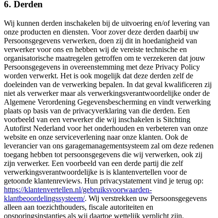
6. Derden
Wij kunnen derden inschakelen bij de uitvoering en/of levering van
onze producten en diensten. Voor zover deze derden daarbij uw
Persoonsgegevens verwerken, doen zij dit in hoedanigheid van
verwerker voor ons en hebben wij de vereiste technische en
organisatorische maatregelen getroffen om te verzekeren dat jouw
Persoonsgegevens in overeenstemming met deze Privacy Policy
worden verwerkt. Het is ook mogelijk dat deze derden zelf de
doeleinden van de verwerking bepalen. In dat geval kwalificeren zij
niet als verwerker maar als verwerkingsverantwoordelijke onder de
Algemene Verordening Gegevensbescherming en vindt verwerking
plaats op basis van de privacyverklaring van die derden. Een
voorbeeld van een verwerker die wij inschakelen is Sitchting
Autofirst Nederland voor het onderhouden en verbeteren van onze
website en onze serviceverlening naar onze klanten. Ook de
leverancier van ons garagemanagementsysteem zal om deze redenen
toegang hebben tot persoonsgegevens die wij verwerken, ook zij
zijn verwerker. Een voorbeeld van een derde partij die zelf
verwerkingsverantwoordelijke is is klantenvertellen voor de
getoonde klantenreviews. Hun privacystatement vind je terug op:
https://klantenvertellen.nl/gebruiksvoorwaarden-
klantbeoordelingssysteem/
. Wij verstrekken uw Persoonsgegevens
alleen aan toezichthouders, fiscale autoriteiten en
opsporingsinstanties als wij daartoe wettelijk verplicht zijn.