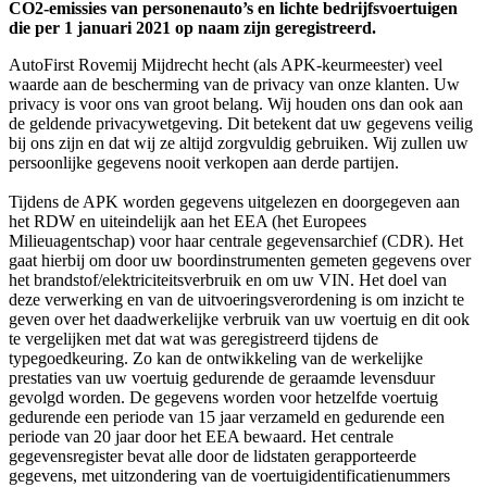
CO2-emissies van personenauto’s en lichte bedrijfsvoertuigen
die per 1 januari 2021 op naam zijn geregistreerd.
AutoFirst Rovemij Mijdrecht hecht (als APK-keurmeester) veel
waarde aan de bescherming van de privacy van onze klanten. Uw
privacy is voor ons van groot belang. Wij houden ons dan ook aan
de geldende privacywetgeving. Dit betekent dat uw gegevens veilig
bij ons zijn en dat wij ze altijd zorgvuldig gebruiken. Wij zullen uw
persoonlijke gegevens nooit verkopen aan derde partijen.
Tijdens de APK worden gegevens uitgelezen en doorgegeven aan
het RDW en uiteindelijk aan het EEA (het Europees
Milieuagentschap) voor haar centrale gegevensarchief (CDR). Het
gaat hierbij om door uw boordinstrumenten gemeten gegevens over
het brandstof/elektriciteitsverbruik en om uw VIN. Het doel van
deze verwerking en van de uitvoeringsverordening is om inzicht te
geven over het daadwerkelijke verbruik van uw voertuig en dit ook
te vergelijken met dat wat was geregistreerd tijdens de
typegoedkeuring. Zo kan de ontwikkeling van de werkelijke
prestaties van uw voertuig gedurende de geraamde levensduur
gevolgd worden. De gegevens worden voor hetzelfde voertuig
gedurende een periode van 15 jaar verzameld en gedurende een
periode van 20 jaar door het EEA bewaard. Het centrale
gegevensregister bevat alle door de lidstaten gerapporteerde
gegevens, met uitzondering van de voertuigidentificatienummers