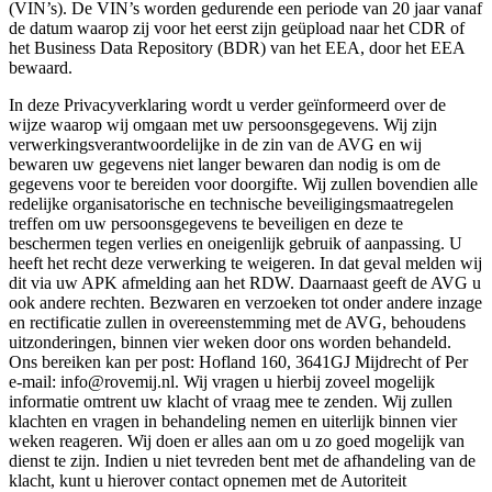
(VIN’s). De VIN’s worden gedurende een periode van 20 jaar vanaf
de datum waarop zij voor het eerst zijn geüpload naar het CDR of
het Business Data Repository (BDR) van het EEA, door het EEA
bewaard.
In deze Privacyverklaring wordt u verder geïnformeerd over de
wijze waarop wij omgaan met uw persoonsgegevens. Wij zijn
verwerkingsverantwoordelijke in de zin van de AVG en wij
bewaren uw gegevens niet langer bewaren dan nodig is om de
gegevens voor te bereiden voor doorgifte. Wij zullen bovendien alle
redelijke organisatorische en technische beveiligingsmaatregelen
treffen om uw persoonsgegevens te beveiligen en deze te
beschermen tegen verlies en oneigenlijk gebruik of aanpassing. U
heeft het recht deze verwerking te weigeren. In dat geval melden wij
dit via uw APK afmelding aan het RDW. Daarnaast geeft de AVG u
ook andere rechten. Bezwaren en verzoeken tot onder andere inzage
en rectificatie zullen in overeenstemming met de AVG, behoudens
uitzonderingen, binnen vier weken door ons worden behandeld.
Ons bereiken kan per post: Hofland 160, 3641GJ Mijdrecht of Per
e-mail: info@rovemij.nl. Wij vragen u hierbij zoveel mogelijk
informatie omtrent uw klacht of vraag mee te zenden. Wij zullen
klachten en vragen in behandeling nemen en uiterlijk binnen vier
weken reageren. Wij doen er alles aan om u zo goed mogelijk van
dienst te zijn. Indien u niet tevreden bent met de afhandeling van de
klacht, kunt u hierover contact opnemen met de Autoriteit