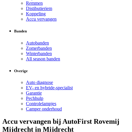
Remmen
Distibutieriem
Koppeling
Accu vervangen
Banden
Autobanden
Zomerbanden
Winterbanden
All season banden
Overige
Auto diagnose
EV- en hybride-specialist
Garantie
Pechhulp
Controlelampjes
Camper onderhoud
Accu vervangen bij AutoFirst Rovemij
Mijdrecht in Mijdrecht