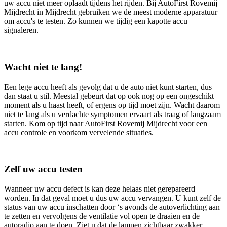
uw accu niet meer oplaadt tijdens het rijden. Bij AutoFirst Rovemij
Mijdrecht in Mijdrecht gebruiken we de meest moderne apparatuur
om accu's te testen. Zo kunnen we tijdig een kapotte accu
signaleren.
Wacht niet te lang!
Een lege accu heeft als gevolg dat u de auto niet kunt starten, dus
dan staat u stil. Meestal gebeurt dat op ook nog op een ongeschikt
moment als u haast heeft, of ergens op tijd moet zijn. Wacht daarom
niet te lang als u verdachte symptomen ervaart als traag of langzaam
starten. Kom op tijd naar AutoFirst Rovemij Mijdrecht voor een
accu controle en voorkom vervelende situaties.
Zelf uw accu testen
Wanneer uw accu defect is kan deze helaas niet gerepareerd
worden. In dat geval moet u dus uw accu vervangen. U kunt zelf de
status van uw accu inschatten door ‘s avonds de autoverlichting aan
te zetten en vervolgens de ventilatie vol open te draaien en de
autoradio aan te doen. Ziet u dat de lampen zichtbaar zwakker